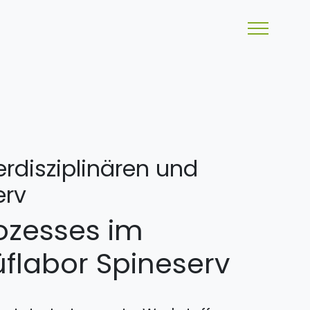
erdisziplinären und
erv
rozesses im
rüflabor Spineserv